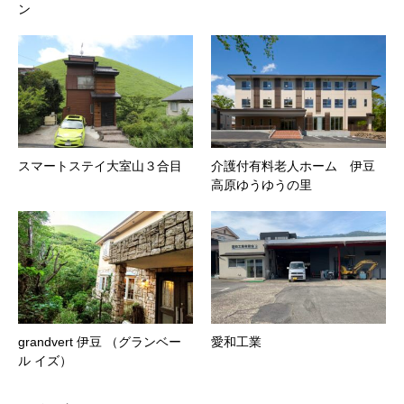
ン
スマートステイ大室山３合目
介護付有料老人ホーム 伊豆
高原ゆうゆうの里
grandvert 伊豆 （グランベー
愛和工業
ル イズ）