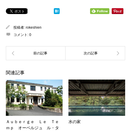
投稿者:
rokeshien
コメント:
0
関連記事
Ａｕｂｅｒｇｅ Ｌｅ Ｔｅ
水の家
ｍｐ オーベルジュ ル・タ