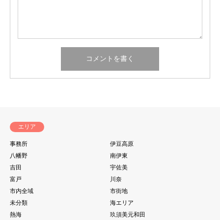
エリア
事務所
伊豆高原
八幡野
南伊東
吉田
宇佐美
富戸
川奈
市内全域
市街地
未分類
海エリア
熱海
玖須美元和田