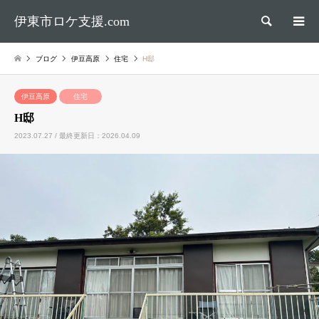
伊東市ロケ支援.com
検索
ブログ
伊豆高原
住宅
H邸
伊豆高原
住宅
H邸
2023.07.27 / 最終更新日：2026.04.09