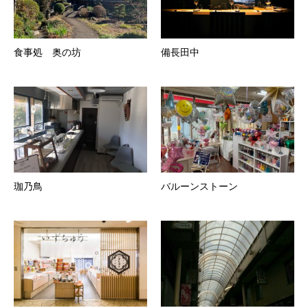
食事処 奥の坊
備長田中
珈乃鳥
バルーンストーン