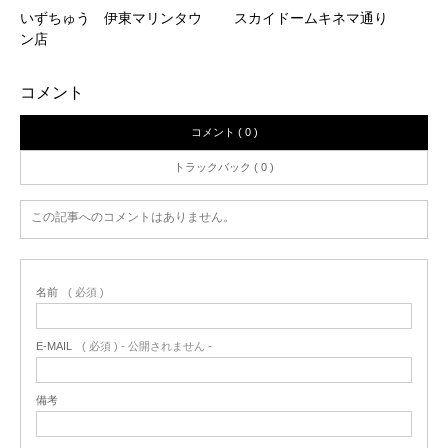
いずちゅう 伊東マリンタウ
スカイドームキネマ通り
ン店
コメント
コメント ( 0 )
トラックバック ( 0 )
この記事へのコメントはありません。
名前
( 必須 )
E-MAIL
( 必須 ) - 公開されません -
備考