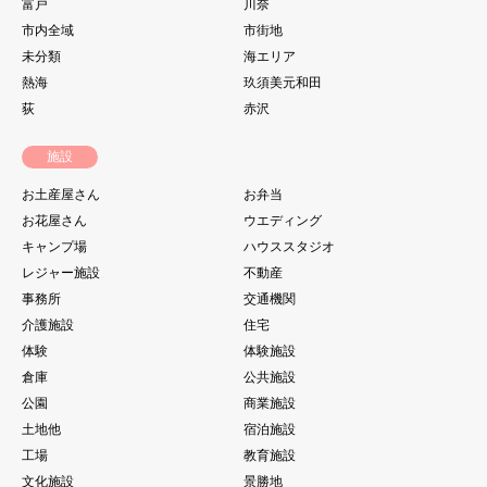
富戸
川奈
市内全域
市街地
未分類
海エリア
熱海
玖須美元和田
荻
赤沢
施設
お土産屋さん
お弁当
お花屋さん
ウエディング
キャンプ場
ハウススタジオ
レジャー施設
不動産
事務所
交通機関
介護施設
住宅
体験
体験施設
倉庫
公共施設
公園
商業施設
土地他
宿泊施設
工場
教育施設
文化施設
景勝地