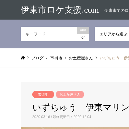
伊東市ロケ支援.com
伊東市でのロ
and
エリアから選ぶ
or
ブログ
市街地
お土産屋さん
いずちゅう 伊
市街地
お土産屋さん
いずちゅう 伊東マリ
2020.03.16 / 最終更新日：2020.12.04