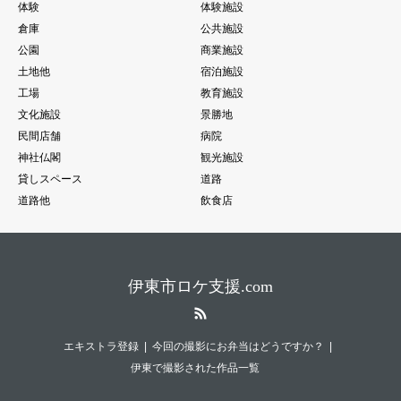
体験
体験施設
倉庫
公共施設
公園
商業施設
土地他
宿泊施設
工場
教育施設
文化施設
景勝地
民間店舗
病院
神社仏閣
観光施設
貸しスペース
道路
道路他
飲食店
伊東市ロケ支援.com
RSS
エキストラ登録
今回の撮影にお弁当はどうですか？
伊東で撮影された作品一覧