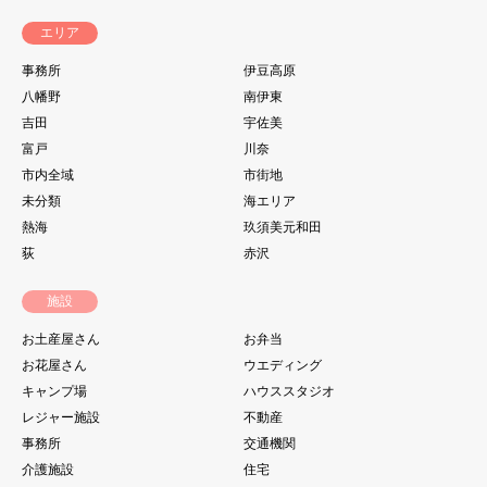
エリア
事務所
伊豆高原
八幡野
南伊東
吉田
宇佐美
富戸
川奈
市内全域
市街地
未分類
海エリア
熱海
玖須美元和田
荻
赤沢
施設
お土産屋さん
お弁当
お花屋さん
ウエディング
キャンプ場
ハウススタジオ
レジャー施設
不動産
事務所
交通機関
介護施設
住宅