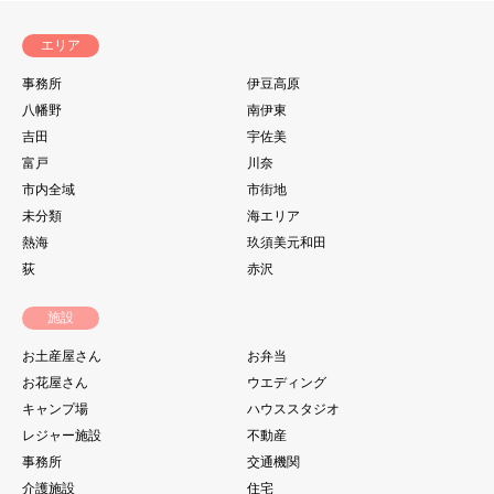
エリア
事務所
伊豆高原
八幡野
南伊東
吉田
宇佐美
富戸
川奈
市内全域
市街地
未分類
海エリア
熱海
玖須美元和田
荻
赤沢
施設
お土産屋さん
お弁当
お花屋さん
ウエディング
キャンプ場
ハウススタジオ
レジャー施設
不動産
事務所
交通機関
介護施設
住宅