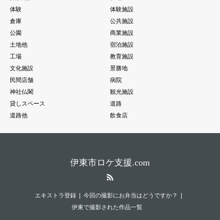
体験
体験施設
倉庫
公共施設
公園
商業施設
土地他
宿泊施設
工場
教育施設
文化施設
景勝地
民間店舗
病院
神社仏閣
観光施設
貸しスペース
道路
道路他
飲食店
伊東市ロケ支援.com
RSS
エキストラ登録
今回の撮影にお弁当はどうですか？
伊東で撮影された作品一覧