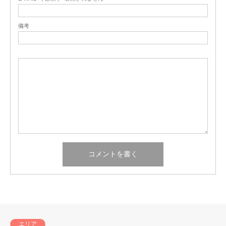
備考
エリア