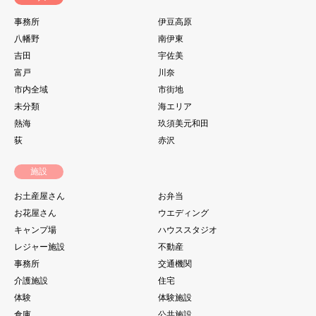
事務所
伊豆高原
八幡野
南伊東
吉田
宇佐美
富戸
川奈
市内全域
市街地
未分類
海エリア
熱海
玖須美元和田
荻
赤沢
施設
お土産屋さん
お弁当
お花屋さん
ウエディング
キャンプ場
ハウススタジオ
レジャー施設
不動産
事務所
交通機関
介護施設
住宅
体験
体験施設
倉庫
公共施設