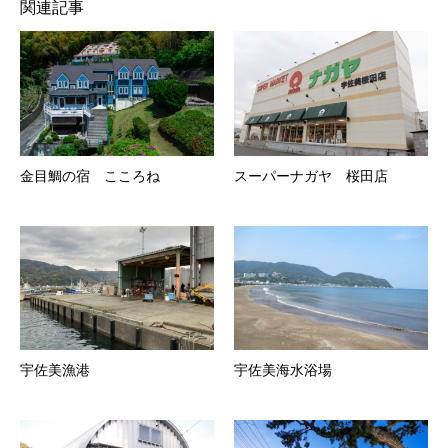
関連記事
金目鯛の宿 こころね
スーパーナガヤ 桜田店
宇佐美漁港
宇佐美海水浴場