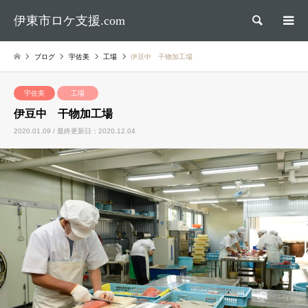
伊東市ロケ支援.com
検索
ブログ
宇佐美
工場
伊豆中 干物加工場
宇佐美
工場
伊豆中 干物加工場
2020.01.09 / 最終更新日：2020.12.04