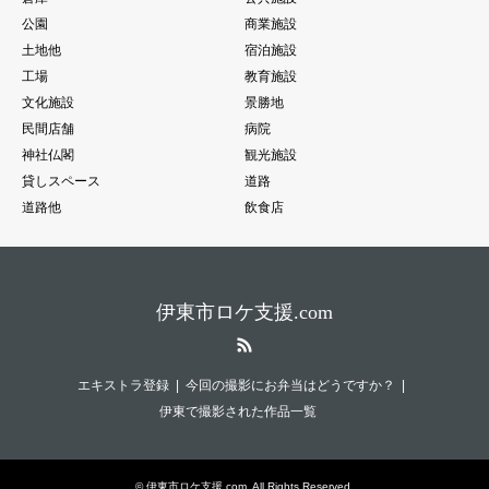
公園
商業施設
土地他
宿泊施設
工場
教育施設
文化施設
景勝地
民間店舗
病院
神社仏閣
観光施設
貸しスペース
道路
道路他
飲食店
伊東市ロケ支援.com
RSS
エキストラ登録
今回の撮影にお弁当はどうですか？
伊東で撮影された作品一覧
©
伊東市ロケ支援.com
. All Rights Reserved.