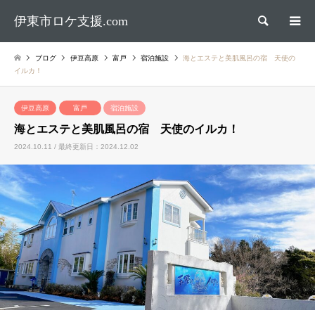
伊東市ロケ支援.com
検索
ブログ
伊豆高原
富戸
宿泊施設
海とエステと美肌風呂の宿 天使の
イルカ！
伊豆高原
富戸
宿泊施設
海とエステと美肌風呂の宿 天使のイルカ！
2024.10.11 / 最終更新日：2024.12.02