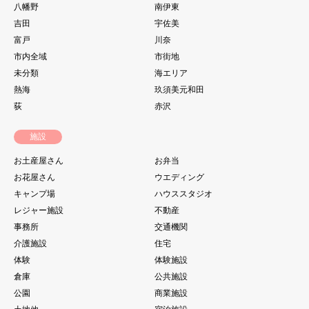
八幡野
南伊東
吉田
宇佐美
富戸
川奈
市内全域
市街地
未分類
海エリア
熱海
玖須美元和田
荻
赤沢
施設
お土産屋さん
お弁当
お花屋さん
ウエディング
キャンプ場
ハウススタジオ
レジャー施設
不動産
事務所
交通機関
介護施設
住宅
体験
体験施設
倉庫
公共施設
公園
商業施設