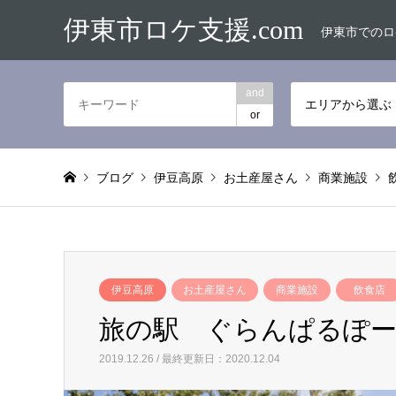
伊東市ロケ支援.com
伊東市でのロ
and
エリアから選ぶ
or
ブログ
伊豆高原
お土産屋さん
商業施設
伊豆高原
お土産屋さん
商業施設
飲食店
旅の駅 ぐらんぱるぽ
2019.12.26 / 最終更新日：2020.12.04