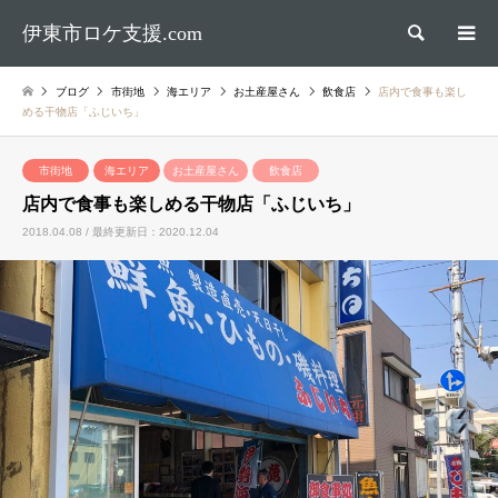
伊東市ロケ支援.com
検索
ブログ
市街地
海エリア
お土産屋さん
飲食店
店内で食事も楽し
める干物店「ふじいち」
市街地
海エリア
お土産屋さん
飲食店
店内で食事も楽しめる干物店「ふじいち」
2018.04.08 / 最終更新日：2020.12.04