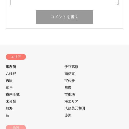
エリア
事務所
伊豆高原
八幡野
南伊東
吉田
宇佐美
富戸
川奈
市内全域
市街地
未分類
海エリア
熱海
玖須美元和田
荻
赤沢
施設