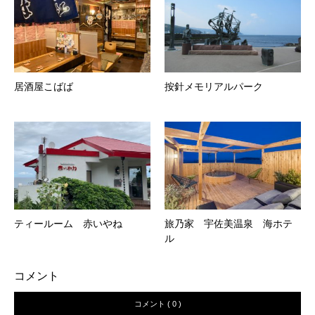
居酒屋こばば
按針メモリアルパーク
ティールーム 赤いやね
旅乃家 宇佐美温泉 海ホテ
ル
コメント
コメント ( 0 )