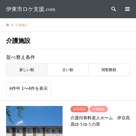
伊東市ロケ支援.com
検索
介護施設
介護施設
並べ替え条件
新しい順
古い順
閲覧数順
4件中 1〜4件を表示
伊豆高原
介護施設
介護付有料老人ホーム 伊豆高
原ゆうゆうの里