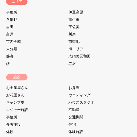
エリア
事務所
伊豆高原
八幡野
南伊東
吉田
宇佐美
富戸
川奈
市内全域
市街地
未分類
海エリア
熱海
玖須美元和田
荻
赤沢
施設
お土産屋さん
お弁当
お花屋さん
ウエディング
キャンプ場
ハウススタジオ
レジャー施設
不動産
事務所
交通機関
介護施設
住宅
体験
体験施設