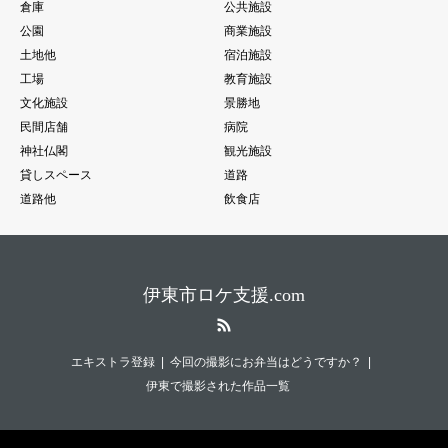
倉庫
公共施設
公園
商業施設
土地他
宿泊施設
工場
教育施設
文化施設
景勝地
民間店舗
病院
神社仏閣
観光施設
貸しスペース
道路
道路他
飲食店
伊東市ロケ支援.com
RSS
エキストラ登録
今回の撮影にお弁当はどうですか？
伊東で撮影された作品一覧