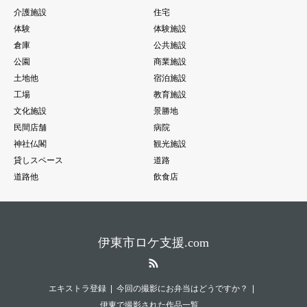
介護施設
住宅
体験
体験施設
倉庫
公共施設
公園
商業施設
土地他
宿泊施設
工場
教育施設
文化施設
景勝地
民間店舗
病院
神社仏閣
観光施設
貸しスペース
道路
道路他
飲食店
伊東市ロケ支援.com
RSS
エキストラ登録
今回の撮影にお弁当はどうですか？
伊東で撮影された作品一覧