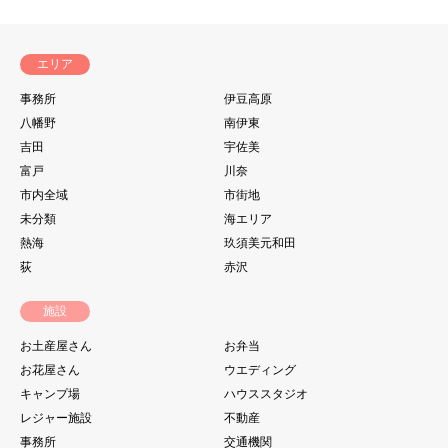
エリア
事務所
伊豆高原
八幡野
南伊東
吉田
宇佐美
富戸
川奈
市内全域
市街地
未分類
海エリア
熱海
玖須美元和田
荻
赤沢
施設
お土産屋さん
お弁当
お花屋さん
ウエディング
キャンプ場
ハウススタジオ
レジャー施設
不動産
事務所
交通機関