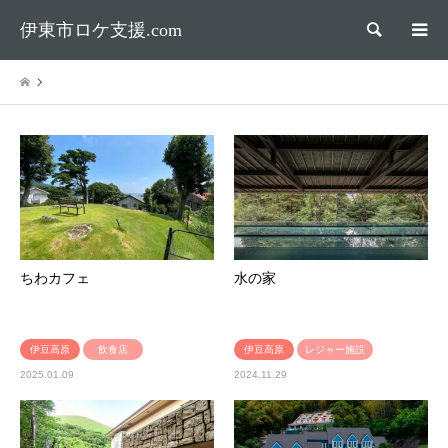
伊東市ロケ支援.com
検索
ちわカフェ
水の家
伊豆高原
飲食店
伊豆高原
レジャー施設
2025.01.09
2024.11.29