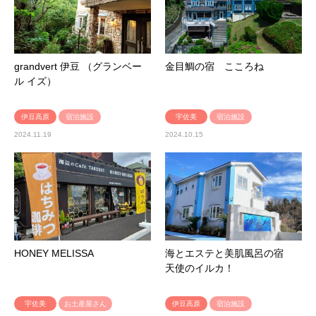
grandvert 伊豆 （グランベー
金目鯛の宿 こころね
ル イズ）
伊豆高原
宿泊施設
宇佐美
宿泊施設
2024.11.19
2024.10.15
HONEY MELISSA
海とエステと美肌風呂の宿
天使のイルカ！
宇佐美
お土産屋さん
伊豆高原
宿泊施設