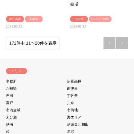
会場
伊豆高原
不動産
市街地
レジャー施設
2024.06.25
2024.06.25
172件中 11〜20件を表示


エリア
事務所
伊豆高原
八幡野
南伊東
吉田
宇佐美
富戸
川奈
市内全域
市街地
未分類
海エリア
熱海
玖須美元和田
荻
赤沢