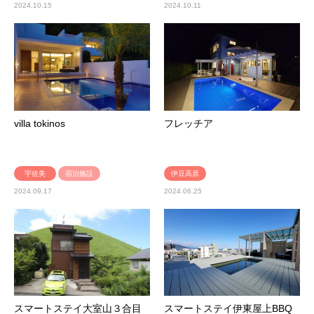
2024.10.15
2024.10.11
villa tokinos
フレッチア
宇佐美
宿泊施設
伊豆高原
2024.09.17
2024.06.25
スマートステイ大室山３合目
スマートステイ伊東屋上BBQ