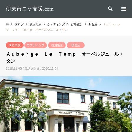
伊東市ロケ支援.com
検索
ブログ
伊豆高原
ウエディング
宿泊施設
飲食店
Ａｕｂｅｒｇ
ｅ Ｌｅ Ｔｅｍｐ オーベルジュ ル・タン
伊豆高原
ウエディング
宿泊施設
飲食店
Ａｕｂｅｒｇｅ Ｌｅ Ｔｅｍｐ オーベルジュ ル・
タン
2018.11.05 / 最終更新日：2020.12.04