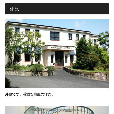
外観
外観です。瀟洒な白亜の洋館。