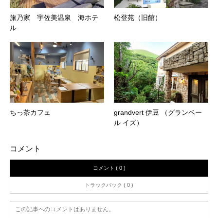
旅乃家 宇佐美温泉 海ホテ
松登苑（旧館）
ル
ちっ茶カフェ
grandvert 伊豆 （グランベー
ル イズ）
コメント
コメント ( 0 )
トラックバック ( 0 )
この記事へのコメントはありません。