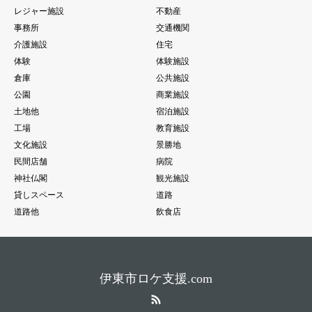
レジャー施設
不動産
事務所
交通機関
介護施設
住宅
体験
体験施設
倉庫
公共施設
公園
商業施設
土地他
宿泊施設
工場
教育施設
文化施設
景勝地
民間店舗
病院
神社仏閣
観光施設
貸しスペース
道路
道路他
飲食店
伊東市ロケ支援.com
RSS