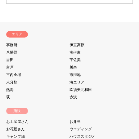
エリア
事務所
伊豆高原
八幡野
南伊東
吉田
宇佐美
富戸
川奈
市内全域
市街地
未分類
海エリア
熱海
玖須美元和田
荻
赤沢
施設
お土産屋さん
お弁当
お花屋さん
ウエディング
キャンプ場
ハウススタジオ